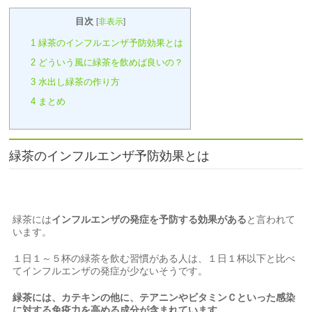
目次
[
非表示
]
1
緑茶のインフルエンザ予防効果とは
2
どういう風に緑茶を飲めば良いの？
3
水出し緑茶の作り方
4
まとめ
緑茶のインフルエンザ予防効果とは
緑茶には
インフルエンザの発症を予防する効果がある
と言われて
います。
１日１～５杯の緑茶を飲む習慣がある人は、１日１杯以下と比べ
てインフルエンザの発症が少ない
そうです。
緑茶には、カテキンの他に、テアニンやビタミンＣといった感染
に対する免疫力を高める成分が含まれています。