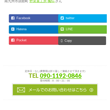
南九州市頴娃町
野菜菓工房 楓fu-
さん
Facebook
twitter
Hatena
LINE
Pocket
Copy
定休日：なし(農繁期は折り返しご連絡させて頂きます)
TEL
090-1192-0846
受付時間：8：00～21：00